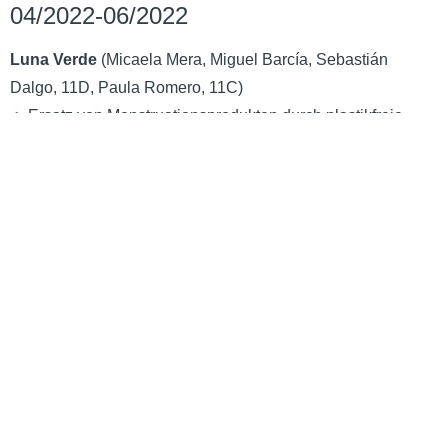
04/2022-06/2022
Luna Verde
(Micaela Mera, Miguel Barcía, Sebastián
Dalgo, 11D, Paula Romero, 11C)
-> Ersatz von Menstruationsprodukten durch plastikfreie
oder wiederverwendbare Alternativen
Dandelion
(Victoria Abdo, Anthonella Frutos, 11D)
-> Ersatz von Plastiktüten für Gemüse und Obst in einem
Laden der Nachbarschaft durch Tüten aus Zeitungspapier
Drink Direct
(Melissa Khamis, Mateo Burbano, Domécnca
Guerrero, Sarah Vinitmilla, 10D)
-> Verzicht auf die Verwendung von Strohhalmen in
Restaurants
Die Schüler der Klasse 10 bearbeiteten dasselbe Thema im
Rahmen des Programms der Schülerbeteiligung. Es gab