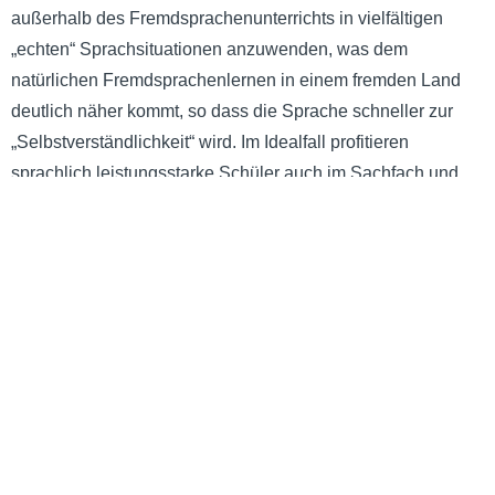
außerhalb des Fremdsprachenunterrichts in vielfältigen
„echten“ Sprachsituationen anzuwenden, was dem
natürlichen Fremdsprachenlernen in einem fremden Land
deutlich näher kommt, so dass die Sprache schneller zur
„Selbstverständlichkeit“ wird. Im Idealfall profitieren
sprachlich leistungsstarke Schüler auch im Sachfach und
naturwissenschaftlich begabte Schüler werden motiviert,
sich auch im sprachlichen Bereich zu verbessern.
Fachleitung
1.-6. Klassen:
Rita Hübenthal (
rita.hubenthal@caq.edu.ec
)
7.-12. Klassen:
Stefanie Mayer
(
stefanie.mayer@caq.edu.ec
)