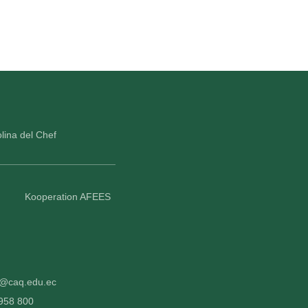
lina del Chef
Kooperation AFEES
fo@caq.edu.ec
 958 800