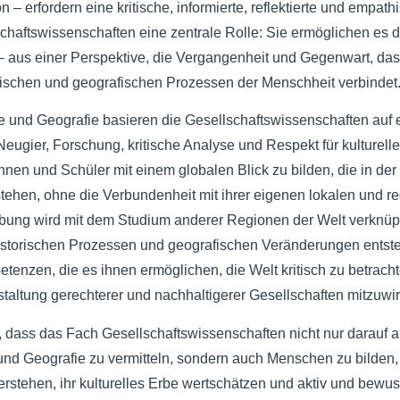
n – erfordern eine kritische, informierte, reflektierte und empat
aftswissenschaften eine zentrale Rolle: Sie ermöglichen es d
n – aus einer Perspektive, die Vergangenheit und Gegenwart, da
orischen und geografischen Prozessen der Menschheit verbindet
te und Geografie basieren die Gesellschaftswissenschaften auf
eugier, Forschung, kritische Analyse und Respekt für kulturelle 
nnen und Schüler mit einem globalen Blick zu bilden, die in der L
tehen, ohne die Verbundenheit mit ihrer eigenen lokalen und reg
bung wird mit dem Studium anderer Regionen der Welt verknüp
istorischen Prozessen und geografischen Veränderungen entste
enzen, die es ihnen ermöglichen, die Welt kritisch zu betrachte
taltung gerechterer und nachhaltigerer Gesellschaften mitzuwi
dass das Fach Gesellschaftswissenschaften nicht nur darauf a
und Geografie zu vermitteln, sondern auch Menschen zu bilden,
rstehen, ihr kulturelles Erbe wertschätzen und aktiv und bewus