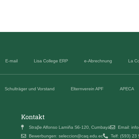
E-mail
Lisa College ERP
e-Abrechnung
La Co
Schulträger und Vorstand
Elternverein APF
APECA
Kontakt
Straβe Alfonso Lamiña S6-120, Cumbayá
Email: in
Bewerbungen: seleccion@caq.edu.ec
Telf: (593) 23