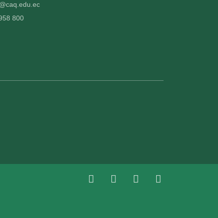
fo@caq.edu.ec
 958 800