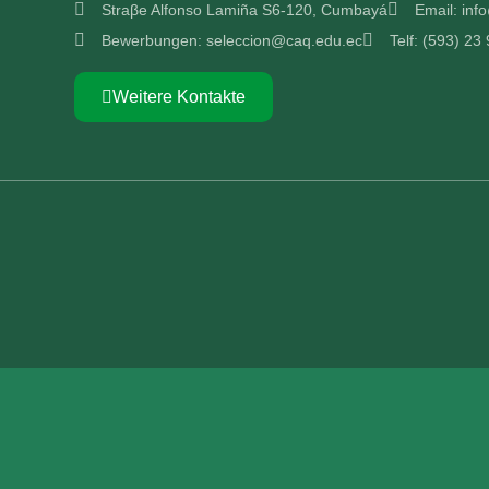
Straβe Alfonso Lamiña S6-120, Cumbayá
Email: in
Bewerbungen: seleccion@caq.edu.ec
Telf: (593) 23
Weitere Kontakte