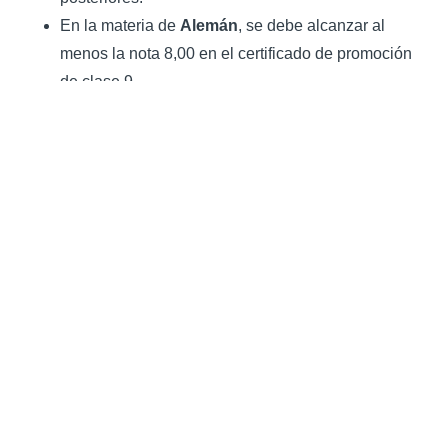
En la materia de
Alemán
, se debe alcanzar al
menos la nota 8,00 en el certificado de promoción
de clase 9.
El promedio en todas las
materias básicas
en
clase 9 debe ser de al menos 8,00.
El promedio en todas las
materias
complementarias
debe ser de al menos 8,00
(contando solo la mejor de las tres materias entre
Arte, Música y Deporte).
Abiturienten 2025