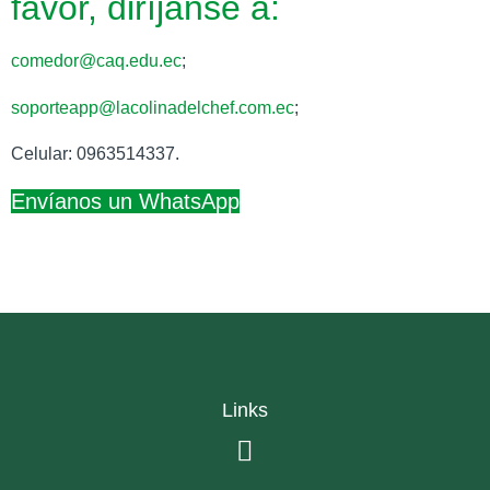
favor, diríjanse a:
comedor@caq.edu.ec
;
soporteapp@lacolinadelchef.com.ec
;
Celular: 0963514337.
Envíanos un WhatsApp
Links