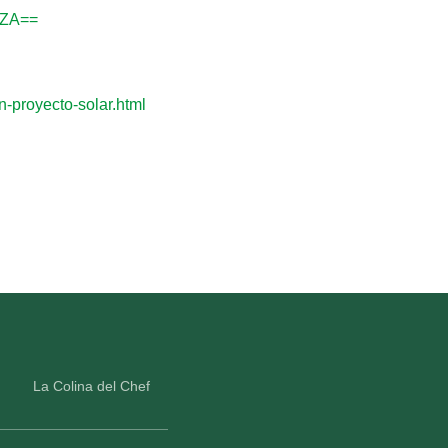
lZA==
n-proyecto-solar.html
La Colina del Chef