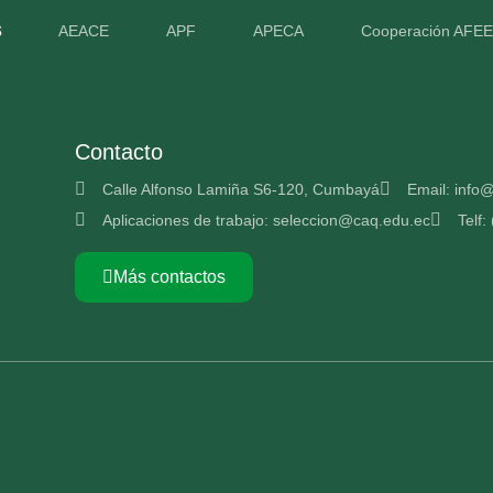
s
AEACE
APF
APECA
Cooperación AFE
Contacto
Calle Alfonso Lamiña S6-120, Cumbayá
Email: info
Aplicaciones de trabajo: seleccion@caq.edu.ec
Telf:
Más contactos