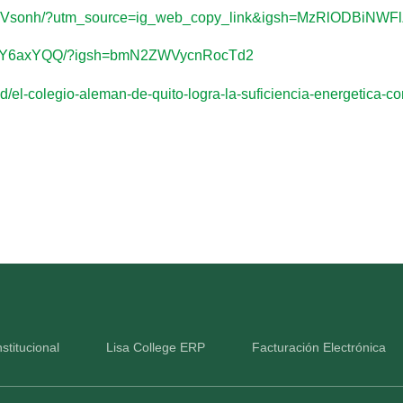
H-xVsonh/?utm_source=ig_web_copy_link&igsh=MzRlODBiNWF
DBz9Y6axYQQ/?igsh=bmN2ZWVycnRocTd2
/el-colegio-aleman-de-quito-logra-la-suficiencia-energetica-co
stitucional
Lisa College ERP
Facturación Electrónica