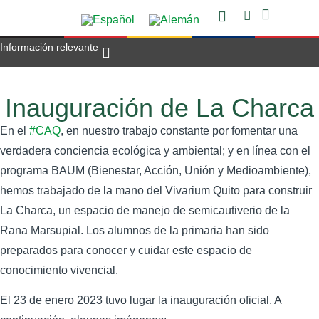
Información relevante
Oferta Académ
Áreas de Apoyo
Proyectos Escolar
Horas de consulta
Trabajar en el CAQ
Inauguración de La Charca
En el
#CAQ
, en nuestro trabajo constante por fomentar una
verdadera conciencia ecológica y ambiental; y en línea con el
programa BAUM (Bienestar, Acción, Unión y Medioambiente),
hemos trabajado de la mano del Vivarium Quito para construir
La Charca, un espacio de manejo de semicautiverio de la
Rana Marsupial. Los alumnos de la primaria han sido
preparados para conocer y cuidar este espacio de
conocimiento vivencial.
El 23 de enero 2023 tuvo lugar la inauguración oficial. A