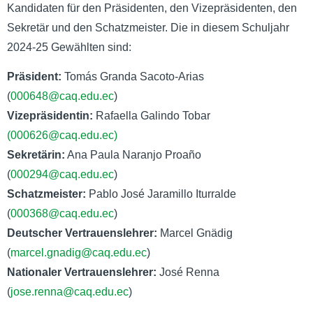
Kandidaten für den Präsidenten, den Vizepräsidenten, den
Sekretär und den Schatzmeister. Die in diesem Schuljahr
2024-25 Gewählten sind:
Präsident:
Tomás Granda Sacoto-Arias
(
000648@caq.edu.ec
)
Vizepräsidentin:
Rafaella Galindo Tobar
(000626@caq.edu.ec)
Sekretärin:
Ana Paula Naranjo Proaño
(
000294@caq.edu.ec
)
Schatzmeister:
Pablo José Jaramillo Iturralde
(
000368@caq.edu.ec
)
Deutscher Vertrauenslehrer:
Marcel Gnädig
(
marcel.gnadig@caq.edu.ec
)
Nationaler Vertrauenslehrer:
José Renna
(
jose.renna@caq.edu.ec
)